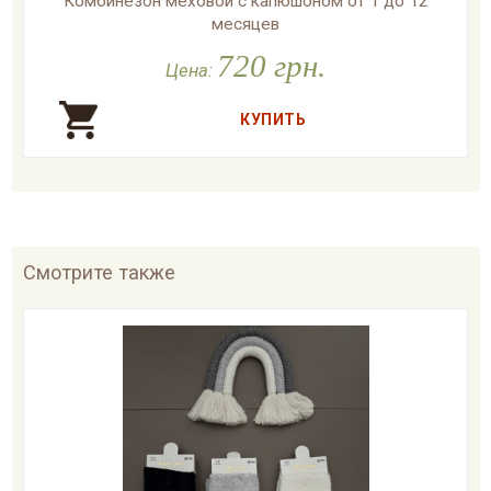
Комбинезон меховой с капюшоном от 1 до 12
месяцев
720 грн.

В наличии
Цена:
Смотрите также