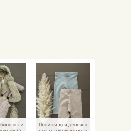
мбинезон и
Лосины для девочек
Куртка стеган