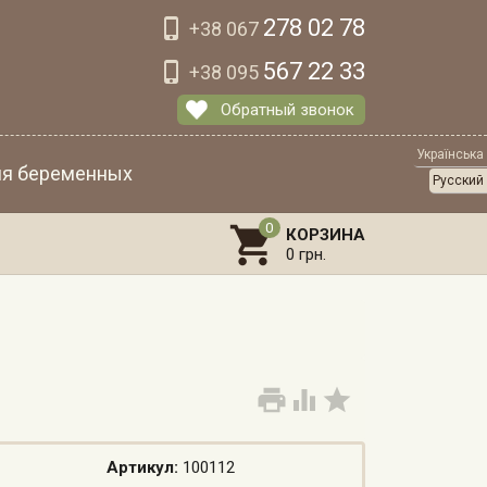
278 02 78

+38 067
567 22 33

+38 095
Обратный звонок
Українська
я беременных
Русский

КОРЗИНА
0 грн.



Артикул:
100112