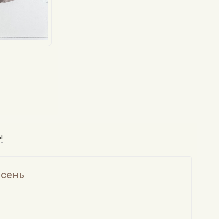
ы
осень