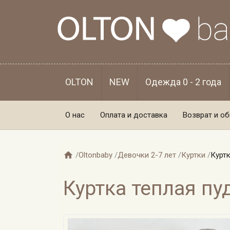
OLTON
NEW
Одежда 0 - 2 года
О нас
Оплата и доставка
Возврат и о

/
Oltonbaby
/
Девочки 2-7 лет
/
Куртки
/
Куртк
Куртка теплая пуд