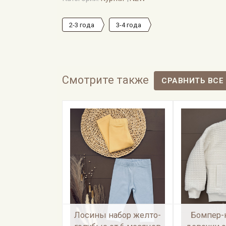
2-3 года
3-4 года
Смотрите также
Лосины набор желто-
Бомпер-