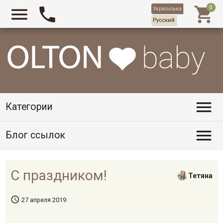



Українська
Русский

Категории

Блог ссылок
С праздником!
Тетяна

27 апреля 2019