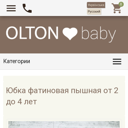



Українська
Русский

Категории
Юбка фатиновая пышная от 2
до 4 лет