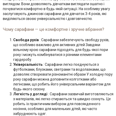
виглядом. Вони дозволяють дівчаткам виглядати ошатно і
почуватися комфортно в будь-якій ситуації. На особливу увагу
заслуговують джинсові сарафани для дівчаток 3-4 років, які
виділяються своєю універсальністю і довговічністю.
Чому сарафани — це комфортне і зручне вбрання?
Свобода рухів
: Сарафани забезпечують свободу рухів,
що особливо важливо для активних дітей Завдяки
вільному крою сарафани підходять для будь-якої пори
року і можуть комбінуватися з різними елементами
гардеробу.
Універсальність
: Сарафани легко поєднуються з
футболками, блузками, светрами та водолазками, що
дозволяє створювати різноманітні образи У холодну пору
року сарафан можна доповнити колготками або
легінсами, що робить його універсальним варіантом для
будь-якого сезону.
Легкість у догляді
: Сарафани зазвичай виготовляються
з матеріалів, які легко стираються та швидко сохнуть. Це
робить їх практичним вибором для повсякденного
носіння, особливо для маленьких дітей, які часто
забруднюють одяг.