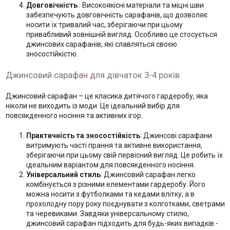
Довговічність
: Високоякісні матеріали та міцні шви
забезпечують довговічність сарафанів, що дозволяє
носити їх тривалий час, зберігаючи при цьому
привабливий зовнішній вигляд. Особливо це стосується
джинсових сарафанів, які славляться своєю
зносостійкістю.
Джинсовий сарафан для дівчаток 3-4 років
Джинсовий сарафан – це класика дитячого гардеробу, яка
ніколи не виходить із моди. Це ідеальний вибір для
повсякденного носіння та активних ігор.
Практичність та зносостійкість
: Джинсові сарафани
витримують часті прання та активне використання,
зберігаючи при цьому свій первісний вигляд. Це робить їх
ідеальним варіантом для повсякденного носіння.
Універсальний стиль
: Джинсовий сарафан легко
комбінується з різними елементами гардеробу. Його
можна носити з футболками та кедами влітку, а в
прохолодну пору року поєднувати з колготками, светрами
та черевиками. Завдяки універсальному стилю,
джинсовий сарафан підходить для будь-яких випадків -