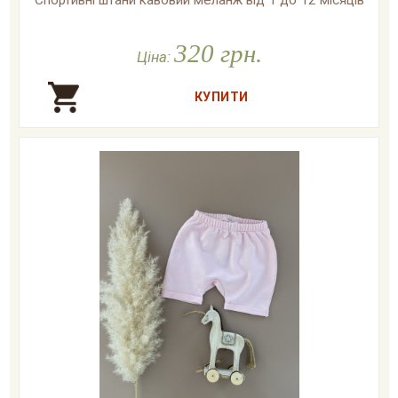
Спортивні штани кавовий меланж від 1 до 12 місяців

У наявності
320 грн.
Ціна: