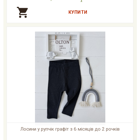
Лосини у рупчік графіт з 6 місяців до 2 рочків