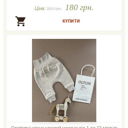
180 грн.

У наявності
Ціна:
260 грн.