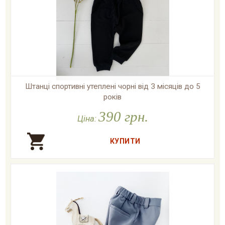
Штанці спортивні утеплені чорні від 3 місяців до 5
років
390 грн.

У наявності
Ціна: