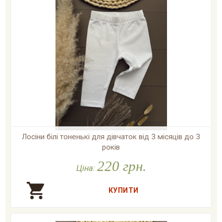
Лосіни білі тоненькі для дівчаток від 3 місяців до 3
років
220 грн.

У наявності
Ціна: