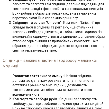
легкості та легкості Такі спідниці ідеально підходять для
святкових заходів, фотосесій та танцювальних виступів.
Вони роблять образ дівчинки казковим та чарівним,
перетворюючи її на справжню принцесу.
Спідниця та реглан "Unicorn"
: Комплект "Unicorn", що
складається зі спідниці та реглану, - це стильний і
яскравий вибір для дівчаток, які обожнюють єдинорігів.
виконаний в єдиному стилі зі спідницею, доповнює образ і
створює гармонійний та привабливий комплект. Таке
вбрання ідеально підходить для повсякденного носіння,
свят та тематичних вечірок.
Спідниці – важлива частина гардеробу маленької
модниці
Розвиток естетичного смаку
: Носіння спідниць
допомагає дівчаткам розвивати почуття стилю та
естетики з раннього віку Спідниці дозволяють
експериментувати з образами та виражати свою
індивідуальність.
Комфорт та свобода рухів
: Спідниці забезпечують
свободу рухів, що особливо важливо для активних дітей
Вони не стискують кроків і дозволяють дівчатам вільно