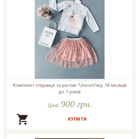
Комплект спідниця та реглан “Unicorn”від 18 місяців
до 7 років
900 грн.

У наявності
Ціна: