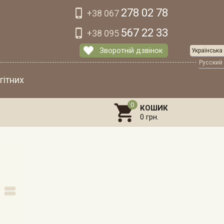
278 02 78

+38 067
567 22 33

+38 095
Зворотній дзвінок
Українська
Русский
гітних

КОШИК
0 грн.
