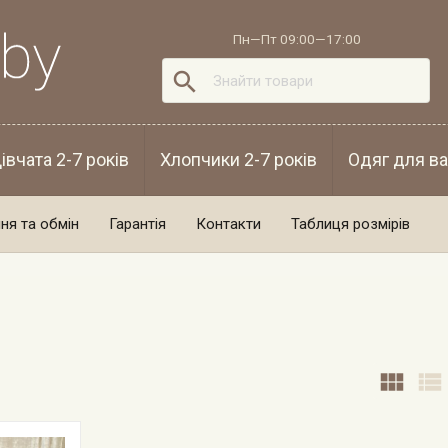
Пн—Пт 09:00—17:00

івчата 2-7 років
Хлопчики 2-7 років
Одяг для ва
ня та обмін
Гарантія
Контакти
Таблиця розмірів

