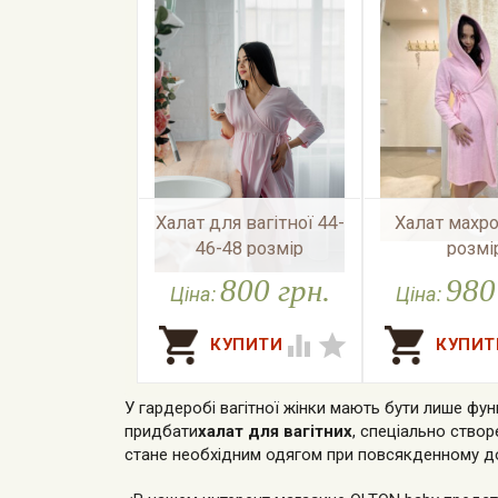
Халат для вагітної 44-
Халат махр
46-48 розмір
розмі
800 грн.
980
Ціна:
Ціна:


У наявності
У наяв


У гардеробі вагітної жінки мають бути лише функ
придбати
халат для вагітних
, спеціально ство
стане необхідним одягом при повсякденному до