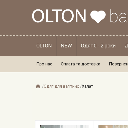
OLTON
NEW
Одяг 0 - 2 роки
Д
Про нас
Оплата та доставка
Повернен

/
Одяг для вагітних
/
Халат