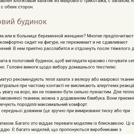
авлен хлопковый халатик из махрового трикотажа, с запахом, н
 с обеих сторон.
овий будинок
ома или в больнице беременной женщине? Многие предпочитают
 комфортно сидит на фигуре, не пережимает и не сдавливают
ений. В нем приятно расслабится и отдохнуть после тяжелого д
ата в пологовий будинок, щоб виглядати красиво і почувати се
ю. Головні вимоги щодо вибору домашнього текстилю:
 матусі рекомендують теплі халати з велюру або махрової тканин
атуральні при частому контакті не викликають алергічних реакці
 увагу на ворс, він не повинен бути сильно пухнастим. Для тепло
ї бавовняної тканини, можна з додаванням бамбука. Вони приємн
зпечують породіллі максимальний комфорт.
 середньої довжини (це зручно при вимірюванні тиску або при
апахом. Багато хто віддає переваги моделям із блискавкою. Ці 
груддю. Є багато моделей, що пропонуються виробниками з