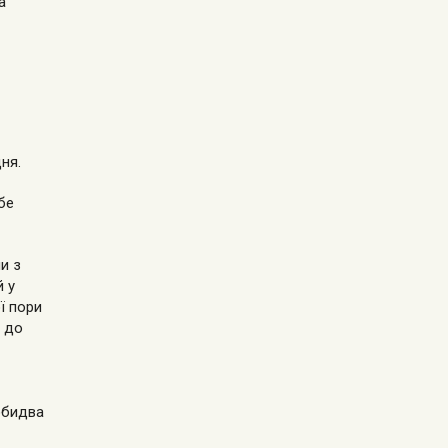
а
ня.
бе
и з
й у
ї пори
і до
обидва