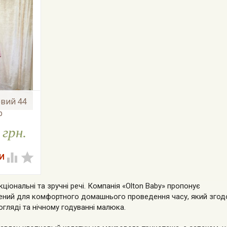
овий 44
р
 грн.
ності


ціональні та зручні речі. Компанія «Olton Baby» пропонує
рений для комфортного домашнього проведення часу, який зго
гляді та нічному годуванні малюка.