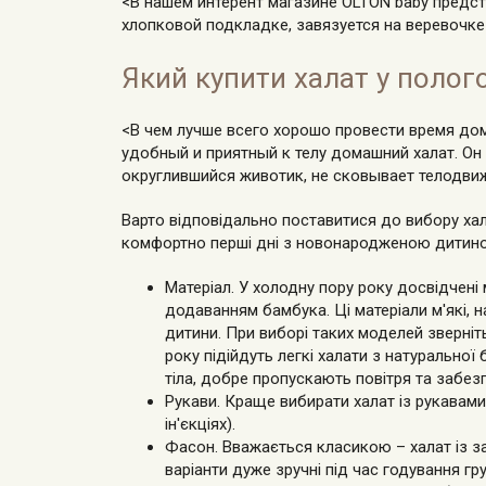
<В нашем интерент магазине OLTON baby предст
хлопковой подкладке, завязуется на веревочке
Який купити халат у полог
<В чем лучше всего хорошо провести время д
удобный и приятный к телу домашний халат. Он
округлившийся животик, не сковывает телодвиж
Варто відповідально поставитися до вибору хал
комфортно перші дні з новонародженою дитино
Матеріал. У холодну пору року досвідчені
додаванням бамбука. Ці матеріали м'які, н
дитини. При виборі таких моделей зверніть
року підійдуть легкі халати з натурально
тіла, добре пропускають повітря та забе
Рукави. Краще вибирати халат із рукавами
ін'єкціях).
Фасон. Вважається класикою – халат із з
варіанти дуже зручні під час годування 