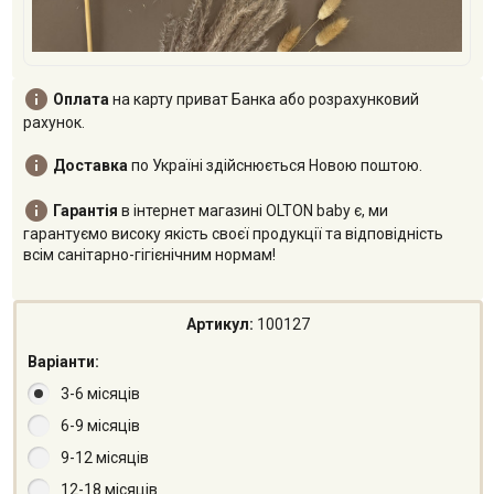

Оплата
на карту приват Банка або розрахунковий
рахунок.

Доставка
по Україні здійснюється Новою поштою.

Гарантія
в інтернет магазині OLTON baby є, ми
гарантуємо високу якість своєї продукції та відповідність
всім санітарно-гігієнічним нормам!
Артикул:
100127
Варіанти:
3-6 місяців
6-9 місяців
9-12 місяців
12-18 місяців