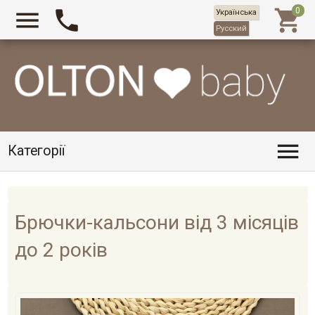



Українська
Русский

Категорії
Брючки-кальсони від 3 місяців
до 2 років