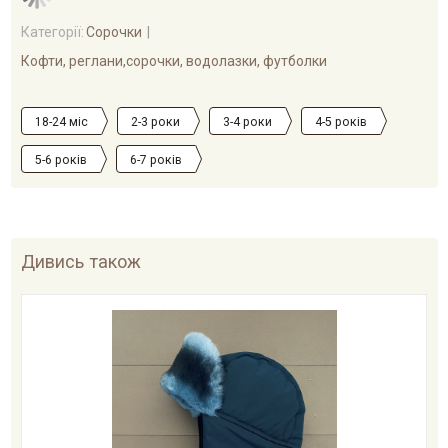
Категорії:
Сорочки
Кофти, реглани,сорочки, водолазки, футболки
18-24 міс
2-3 роки
3-4 роки
4-5 років
5-6 років
6-7 років
Дивись також