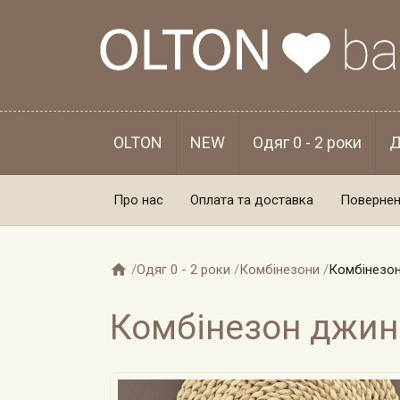
OLTON
NEW
Одяг 0 - 2 роки
Д
Про нас
Оплата та доставка
Повернен

/
Одяг 0 - 2 роки
/
Комбінезони
/
Комбінезон
Комбінезон джинс