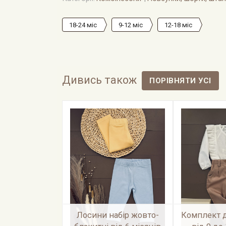
18-24 міс
9-12 міс
12-18 міс
Дивись також
Лосини набір жовто-
Комплект 