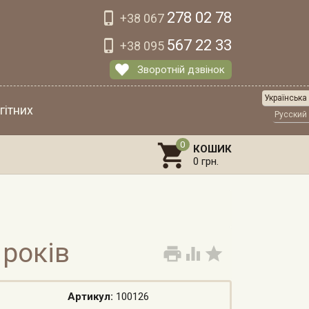
278 02 78

+38 067
567 22 33

+38 095
Зворотній дзвінок
Українська
гітних
Русский

КОШИК
0 грн.
 років



Артикул:
100126