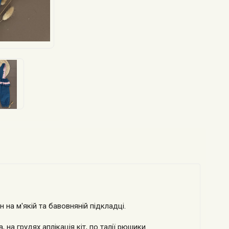
на м'якій та бавовняній підкладці.
, на грудях аплікація кіт, по талії рюшики.