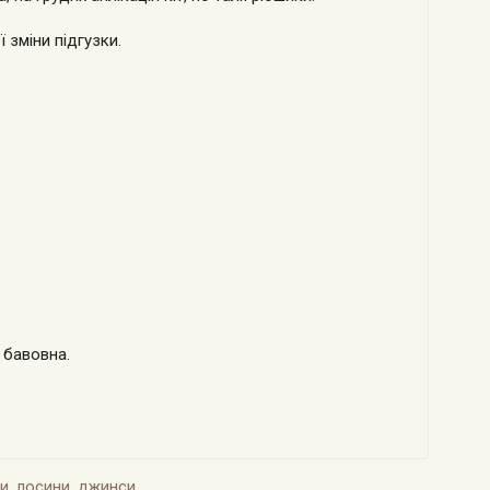
 зміни підгузки.
 бавовна.
и, лосини, джинси