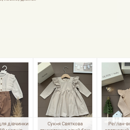
для дівчинки
Сукня Святкова
Реглан-в