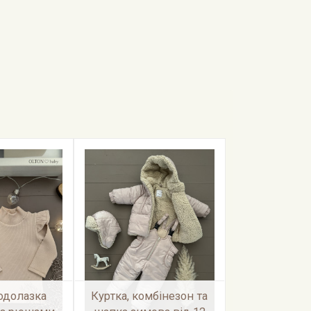
одолазка
Куртка, комбінезон та
Спортивни