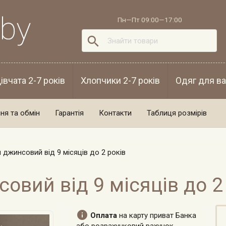
Пн—Пт 09:00—17:00

івчата 2-7 років
Хлопчики 2-7 років
Одяг для ва
ня та обмін
Гарантія
Контакти
Таблиця розмірів
 джинсовий від 9 місяців до 2 років
овий від 9 місяців до 2

Оплата
на карту приват Банка