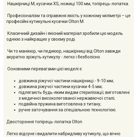
Нашкірниці М, кусачки ХS, ножиці 100 мм, топірець-лопатка.
Професіоналізм та справжня якість у кожному міліметрі – це
професійні кутикульні кусачки Olton M.
Класичний дизайн і якісний матеріал зробили цю модель
однією з найкращих у своєму роді.
Чи то манікюр, чи педикюр, нашкірниці від Olton завжди
акуратно зріжуть кутикулу - легко і безболісно.
Основними перевагами цієї моделі є:
довжина ріжучої частини нашкірниці - 9-10 мм;
довжина ріжучої частини кусачки 4-5 мм;
підлягають будь-яким видам стерилізації; виготовлені
з медичної високолегованої нержавіючої сталі;
подвійна пружина виготовлена з титану;
ручне заточування за спеціальною технологією.
Двостороння топірець-лопатка Olton
Легко відсуне і видалити набридливу кутикулу, що вічно