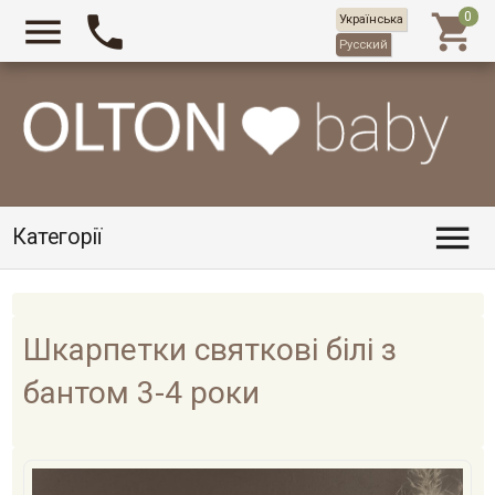



Українська
Русский

Категорії
Шкарпетки святкові білі з
бантом 3-4 роки