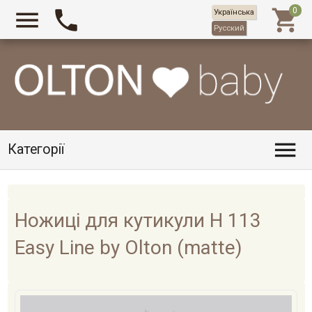



Українська
Русский

Категорії
Ножиці для кутикули H 113
Easy Line by Olton (matte)