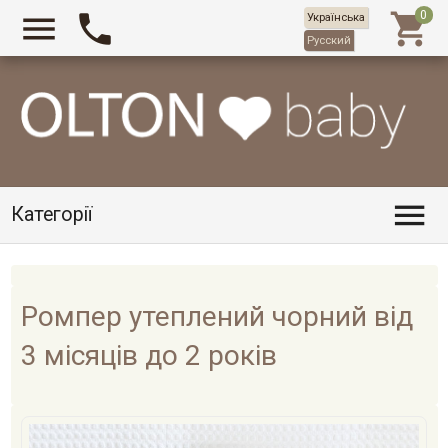



Українська
Русский

Категорії
Ромпер утеплений чорний від
3 місяців до 2 років