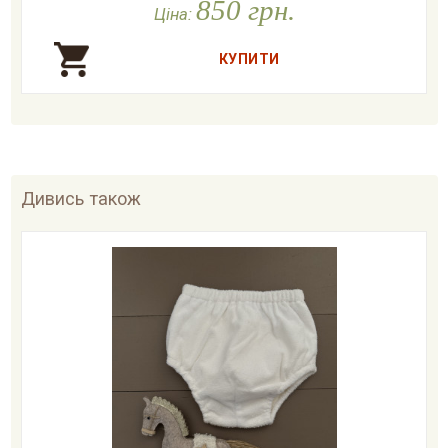
850 грн.

У наявності
Ціна:
Дивись також