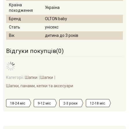
Країна
Україна
походження
Бренд
OLTON baby
Стать
унісекс
Вік
дитина до 3 років
Відгуки покупців(
0
)
Категорії:
Шапки
Шапки
Шапки, панами, кепки та аксесуари
18-24 міс
9-12 міс
2-3 роки
12-18 міс