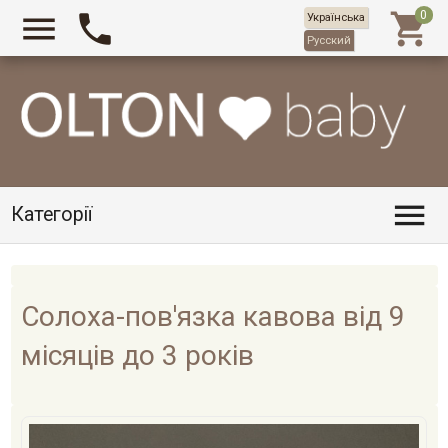



Українська
Русский

Категорії
Солоха-пов'язка кавова від 9
місяців до 3 років