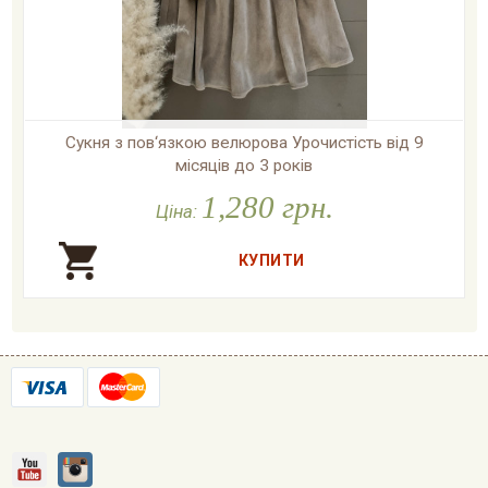
Сукня з пов‘язкою велюрова Урочистість від 9
місяців до 3 років
1,280 грн.

У наявності
Ціна: