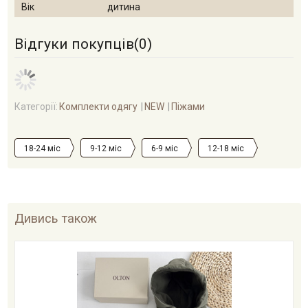
Вік
дитина
Відгуки покупців(
0
)
Категорії:
Комплекти одягу
NEW
Піжами
18-24 міс
9-12 міс
6-9 міс
12-18 міс
Дивись також