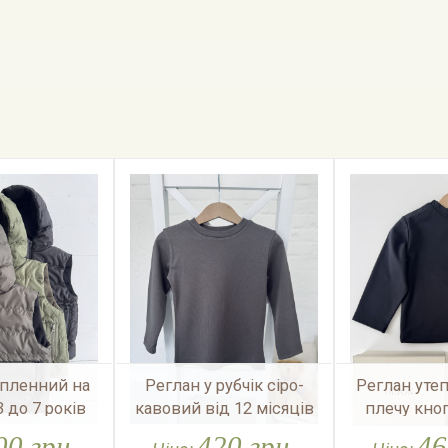
епленний на
Реглан у рубчік сіро-
Реглан уте
3 до 7 років
кавовий від 12 місяців
плечу кно
до 5 років
місяців до
00 грн.
420 грн.
46