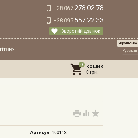
278 02 78

+38 067
567 22 33

+38 095
Зворотній дзвінок
Українська
гітних
Русский

КОШИК
0 грн.



Артикул:
100112