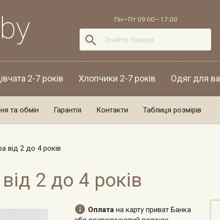
Пн—Пт 09:00—17:00

івчата 2-7 років
Хлопчики 2-7 років
Одяг для ва
ня та обмін
Гарантія
Контакти
Таблиця розмірів
ра від 2 до 4 років
 від 2 до 4 років

Оплата
на карту приват Банка