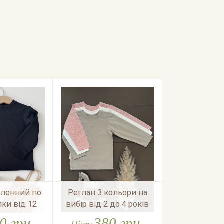
пленний по
Реглан 3 кольори на
Куртка дем
пки від 12
вибір від 2 до 4 років
чорна від 12 
 4 рочків
3 рок
0 грн.
380 грн.
1,20