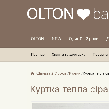
OLTON
NEW
Одяг 0 - 2 роки
Д
Про нас
Оплата та доставка
Повернен

/
Дівчата 2-7 років
/
Куртки
/
Куртка тепла сі
Куртка тепла сіра