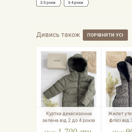
2-3 роки
3-4 роки
Дивись також
Куртка демісезонна
Жилет ут
зелена від 2 до 4 років
флісі від 
1,700 грн.
9